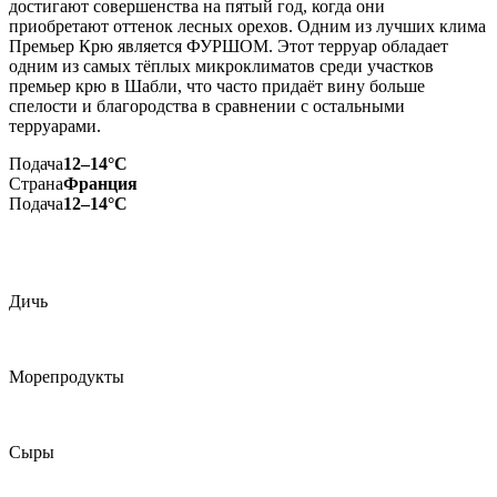
достигают совершенства на пятый год, когда они
приобретают оттенок лесных орехов. Одним из лучших клима
Премьер Крю является ФУРШОМ. Этот терруар обладает
одним из самых тёплых микроклиматов среди участков
премьер крю в Шабли, что часто придаёт вину больше
спелости и благородства в сравнении с остальными
терруарами.
Подача
12–14°С
Страна
Франция
Подача
12–14°С
Дичь
Морепродукты
Сыры