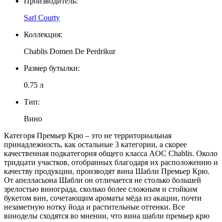
Производитель:
Sarl Courty
Коллекция:
Chablis Domen De Perdrikur
Размер бутылки:
0.75 л
Тип:
Вино
Категоря Премьер Крю – это не территориальная
принадлежность, как остальные 3 категории, а скорее
качественная подкатегория общего класса AOC Chablis. Около
тридцати участков, отобранных благодаря их расположению и
качеству продукции, производят вина Шабли Премьер Крю.
От апелласьона Шабли он отличается не столько большей
зрелостью винограда, сколько более сложным и стойким
букетом вин, сочетающим ароматы мёда из акации, почти
незаметную нотку йода и растительные оттенки. Все
виноделы сходятся во мнении, что вина шабли премьер крю