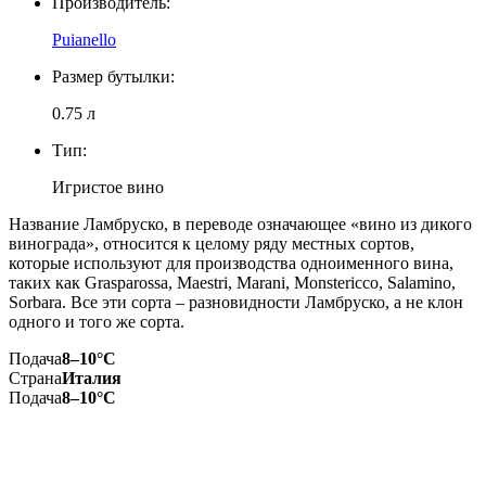
Производитель:
Puianello
Размер бутылки:
0.75 л
Тип:
Игристое вино
Название Ламбруско, в переводе означающее «вино из дикого
винограда», относится к целому ряду местных сортов,
которые используют для производства одноименного вина,
таких как Grasparossa, Maestri, Marani, Monstericco, Salamino,
Sorbara. Все эти сорта – разновидности Ламбруско, а не клон
одного и того же сорта.
Подача
8–10°С
Страна
Италия
Подача
8–10°С