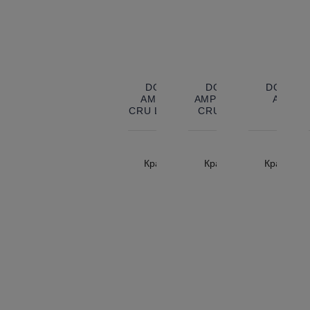
DOMAINE POTINET-
DOMAINE POTINET-
DOMAINE
AMPEAU VOLNAY 1ER
AMPEAU POMMARD 1
AMPEA
CRU LES CARELLES SOUS
CRU LES PÉZEROLLE
LA CHAPELLE
Франция
Франция
Фр
Красное, Сухое, 0.75 л
Красное, Сухое, 0.75 л
Красное, 