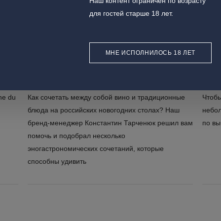
Наш контент ограничен по возрасту
для гостей старше 18 лет.
28 декабря, 2020
22 де
МНЕ ИСПОЛНИЛОСЬ 18 ЛЕТ
ВИНО И БЛЮДА НА НОВОГОДНЕМ СТОЛЕ
ИТАК
ne du
Как сочетать между собой вино и традиционные
Чтобы
блюда на российских новогодних столах? Наш
небо
бренд-менеджер Константин Тарченюк решил вам
по вы
помочь и подобрал несколько
эногастрономических сочетаний, которые
способны удивить