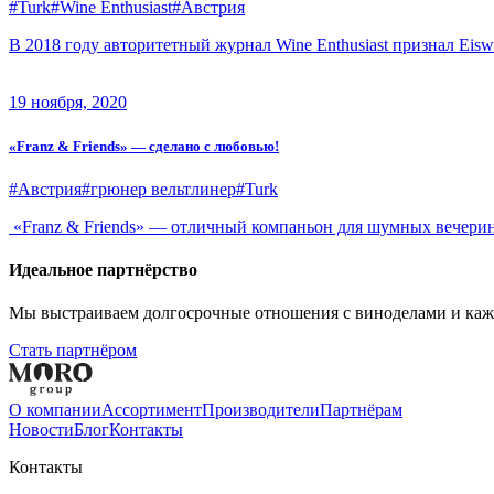
#Turk
#Wine Enthusiast
#Австрия
В 2018 году авторитетный журнал Wine Enthusiast признал Ei
19 ноября, 2020
«Franz & Friends» — сделано с любовью!
#Австрия
#грюнер вельтлинер
#Turk
«Franz & Friends» — отличный компаньон для шумных вечери
Идеальное партнёрство
Мы выстраиваем долгосрочные отношения с виноделами и каждо
Стать партнёром
О компании
Aссортимент
Производители
Партнёрам
Новости
Блог
Контакты
Контакты