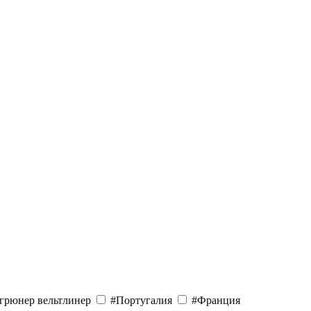
грюнер вельтлинер
#Португалия
#Франция