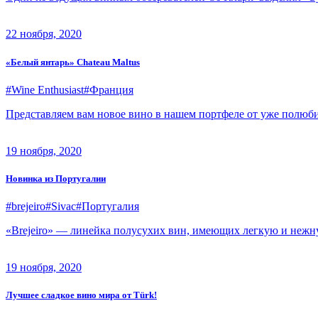
22 ноября, 2020
«Белый янтарь» Chateau Maltus
#Wine Enthusiast
#Франция
Представляем вам новое вино в нашем портфеле от уже полюби
19 ноября, 2020
Новинка из Португалии
#brejeiro
#Sivac
#Португалия
«Brejeiro» — линейка полусухих вин, имеющих легкую и нежну
19 ноября, 2020
Лучшее сладкое вино мира от Türk!