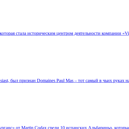
которая стала историческим центром деятельности компании «Vig
st, был признан Domaines Paul Mas – тот самый в чьих руках на
ганс» от Martin Codax среди 10 испанских Альбариньо, которые