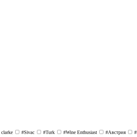
 clarke
#Sivac
#Turk
#Wine Enthusiast
#Австрия
#