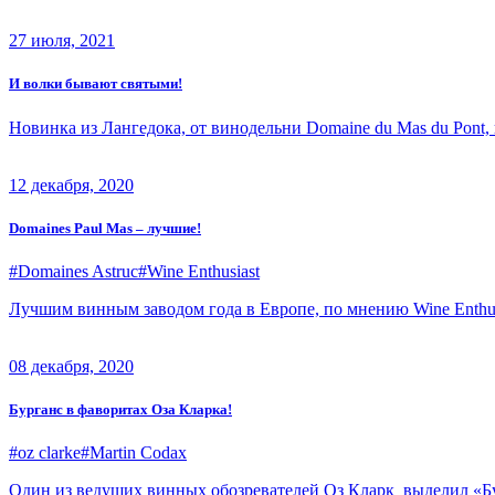
27 июля, 2021
И волки бывают святыми!
Новинка из Лангедока, от винодельни Domaine du Mas du Pont, 
12 декабря, 2020
Domaines Paul Mas – лучшие!
#Domaines Astruc
#Wine Enthusiast
Лучшим винным заводом года в Европе, по мнению Wine Enthusia
08 декабря, 2020
Бурганс в фаворитах Оза Кларка!
#oz clarke
#Martin Codax
Один из ведущих винных обозревателей Оз Кларк выделил «Бур