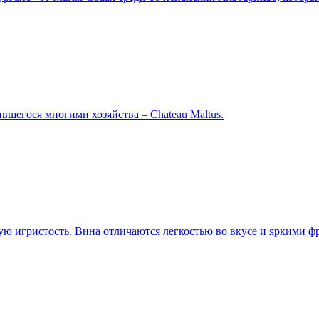
вшегося многими хозяйства – Chateau Maltus.
ю игристость. Вина отличаются легкостью во вкусе и яркими ф