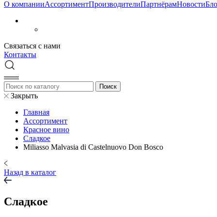
О компании
Aссортимент
Производители
Партнёрам
Новости
Бло
Связаться с нами
Контакты
Закрыть
Главная
Aссортимент
Красное вино
Сладкое
Miliasso Malvasia di Castelnuovo Don Bosco
Назад в каталог
Сладкое