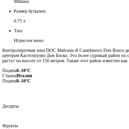
Miliasso
Размер бутылки:
0.75 л
Тип:
Игристое вино
Контролируемая зона DOC Malvasia di Castelnuovo Don Bosco д
центром Кастелнуово Дон Боско. Это более суровый район по 
растут на высоте от 150 метров. Также этот район известен как
Подача
8–10°С
Страна
Италия
Подача
8–10°С
Десерты
Фрукты