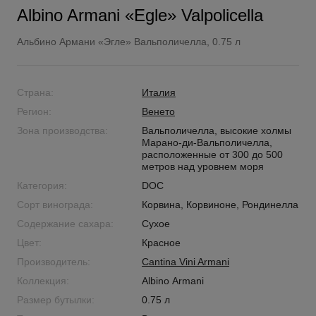
Albino Armani «Egle» Valpolicella
Альбино Армани «Эгле» Вальполичелла, 0.75 л
Страна:
Италия
Регион:
Венето
Зона производства:
Вальполичелла, высокие холмы
Марано-ди-Вальполичелла,
расположенные от 300 до 500
метров над уровнем моря
Категория:
DOC
Сорт винограда:
Корвина, Корвиноне, Рондинелла
Содержание сахара:
Сухое
Цвет:
Красное
Производитель:
Cantina Vini Armani
Коллекция:
Albino Armani
Размер бутылки:
0.75 л