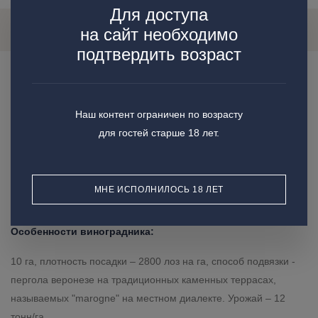
Для доступа
О Вине
Характеристики
Отзывы
на сайт необходимо
подтвердить возраст
Особенности производства:
Наш контент ограничен по возрасту
Ручной сбор, в начале октября. Ферментация в контакте с
для гостей старше 18 лет.
кожицей, в небольших ёмкостях из нержавеющей стали с
"делестажем". Выдержка вина происходит в больших бочках
МНЕ ИСПОЛНИЛОСЬ 18 ЛЕТ
Особенности виноградника:
10 га, плотность посадки – 2800 лоз на га, способ подвязки -
пергола веронезе на традиционных каменных террасах,
называемых "marogne" на местном диалекте. Урожай – 12
тонн/га.