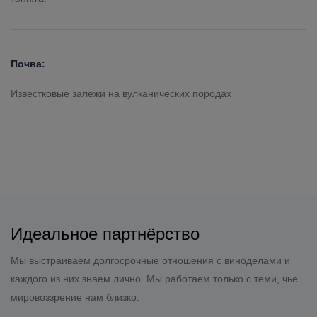
Почва:
Известковые залежи на вулканических породах
Цвет:
ОСТАВИТЬ СВОЙ ОТЗЫВ
Живой рубиново-красный цвет.
Гастрономические сочетания:
Идеальное партнёрство
Мы выстраиваем долгосрочные отношения с виноделами и
Рис с мясным соусом/ Биголи (толстые спагетти)/
каждого из них знаем лично. Мы работаем только с теми, чье
Фаршированная утка
мировоззрение нам близко.