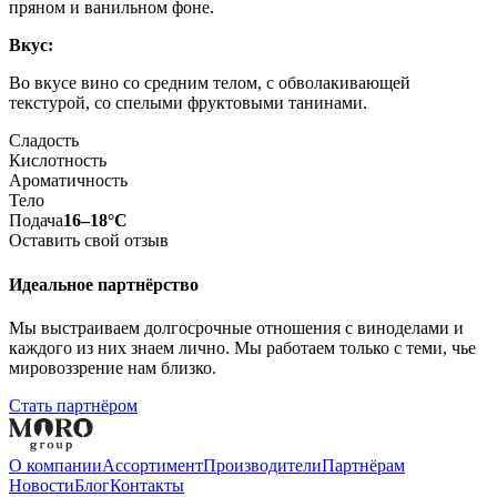
пряном и ванильном фоне.
Вкус:
Во вкусе вино со средним телом, с обволакивающей
текстурой, со спелыми фруктовыми танинами.
Сладость
Кислотность
Ароматичность
Тело
Подача
16–18°С
Оставить свой отзыв
Идеальное партнёрство
Мы выстраиваем долгосрочные отношения с виноделами и
каждого из них знаем лично. Мы работаем только с теми, чье
мировоззрение нам близко.
Стать партнёром
О компании
Aссортимент
Производители
Партнёрам
Новости
Блог
Контакты