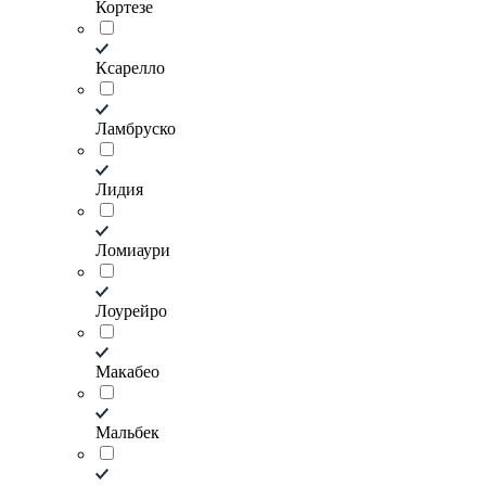
Кортезе
Ксарелло
Ламбруско
Лидия
Ломиаури
Лоурейро
Макабео
Мальбек