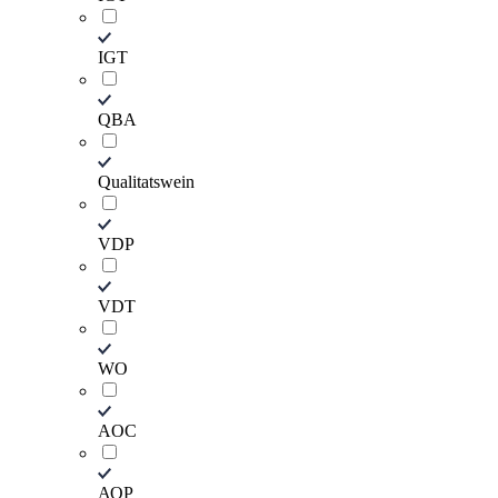
IGТ
QBA
Qualitatswein
VDP
VDT
WO
АOС
АОP