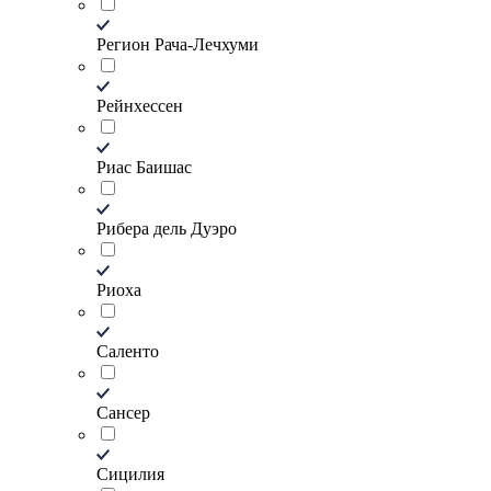
Регион Рача-Лечхуми
Рейнхессен
Риас Баишас
Рибера дель Дуэро
Риоха
Саленто
Сансер
Сицилия