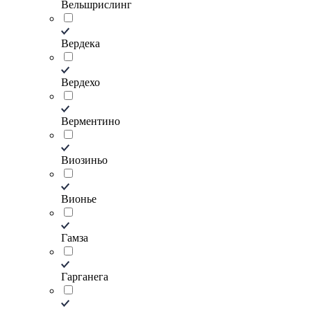
Вельшрислинг
Вердека
Вердехо
Верментино
Виозиньо
Вионье
Гамза
Гарганега