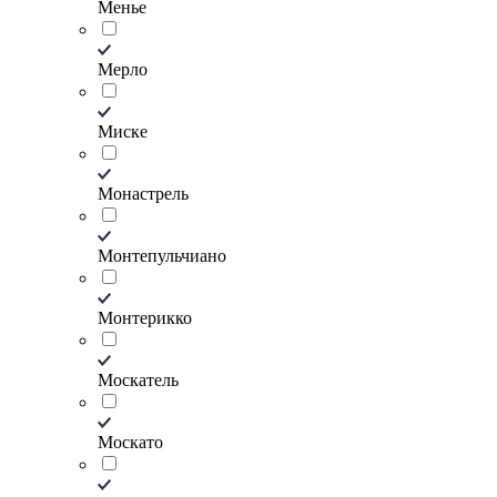
Менье
Мерло
Миске
Монастрель
Монтепульчиано
Монтерикко
Москатель
Москато