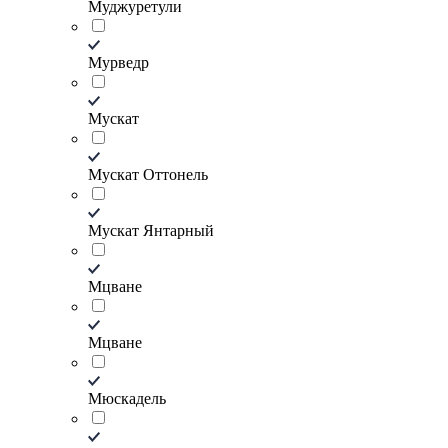
Муджуретули
Мурведр
Мускат
Мускат Оттонель
Мускат Янтарный
Мцване
Мцване
Мюскадель