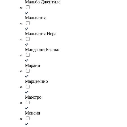
Мальбо Джентиле
Мальвазия
Мальвазия Нера
Мандзони Бьянко
Марани
Марцемино
Маэстро
Менсия