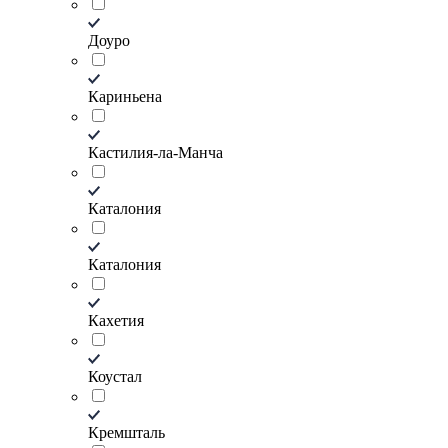
Доуро
Кариньена
Кастилия-ла-Манча
Каталония
Каталония
Кахетия
Коустал
Кремшталь