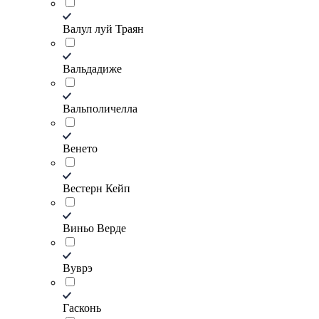
Валул луй Траян
Вальдадиже
Вальполичелла
Венето
Вестерн Кейп
Виньо Верде
Вуврэ
Гасконь