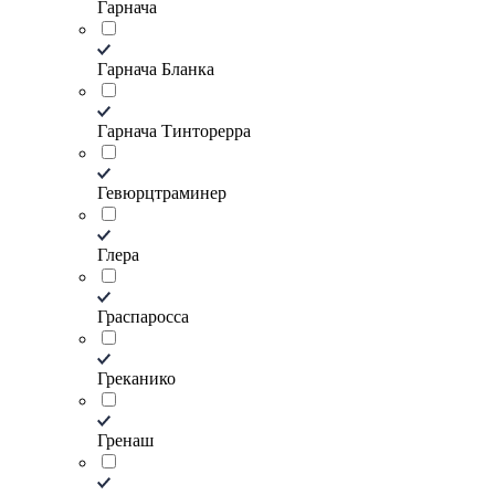
Гарнача
Гарнача Бланка
Гарнача Тинторерра
Гевюрцтраминер
Глера
Граспаросса
Греканико
Гренаш