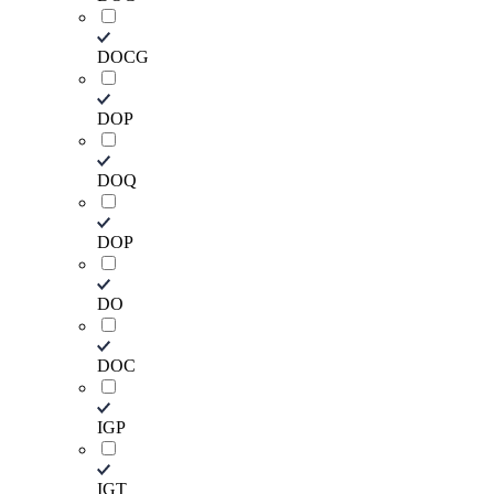
DOCG
DOP
DOQ
DOР
DО
DОC
IGP
IGT