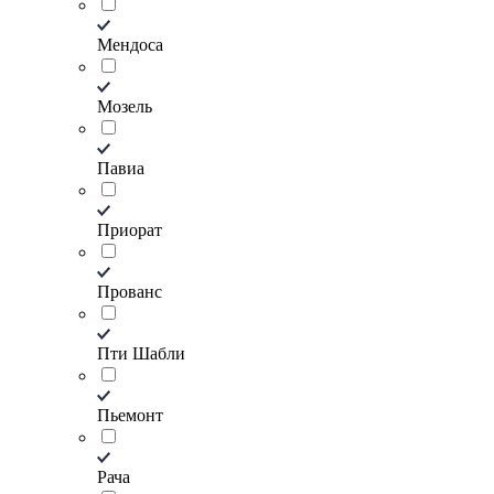
Мендоса
Мозель
Павиа
Приорат
Прованс
Пти Шабли
Пьемонт
Рача