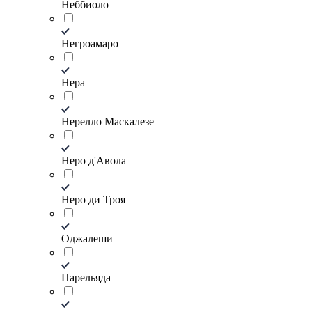
Неббиоло
Негроамаро
Нера
Нерелло Маскалезе
Неро д'Авола
Неро ди Троя
Оджалеши
Парельяда