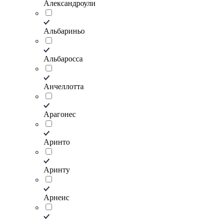
Александроули
Альбариньо
Альбаросса
Анчеллотта
Арагонес
Аринто
Аринту
Арнеис