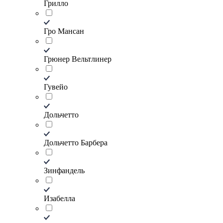
Грилло
Гро Мансан
Грюнер Вельтлинер
Гувейо
Дольчетто
Дольчетто Барбера
Зинфандель
Изабелла