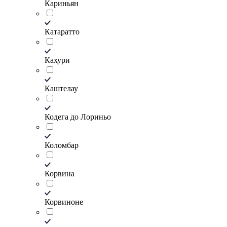
Кариньян
Катаратто
Кахури
Каштелау
Кодега до Лориньо
Коломбар
Корвина
Корвиноне