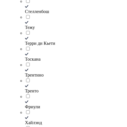
Стелленбош
Тежу
Терри ди Кьети
Тоскана
Трентино
Тренто
Фриули
Хайлэнд