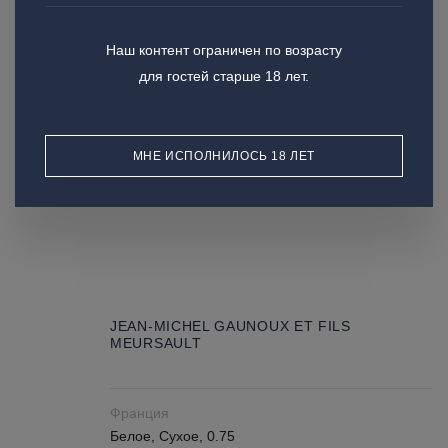
JEAN-MICHEL GAUNOUX ET FILS
Наш контент ограничен по возрасту
POMMARD LES PERRIER
для гостей старше 18 лет.
Франция
Красное, Сухое, 0.75
МНЕ ИСПОЛНИЛОСЬ 18 ЛЕТ
JEAN-MICHEL GAUNOUX ET FILS
MEURSAULT
Франция
Белое, Сухое, 0.75