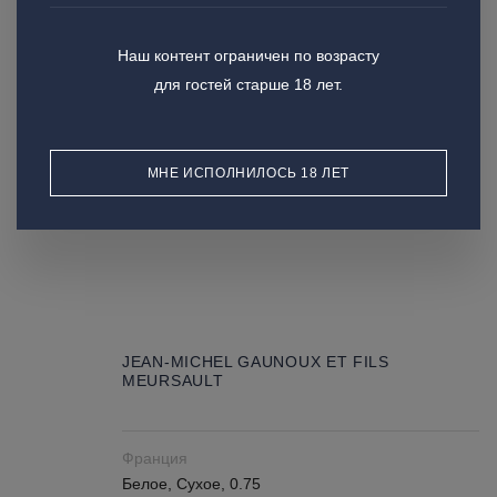
JEAN-MICHEL GAUNOUX ET FILS
Наш контент ограничен по возрасту
POMMARD LES PERRIER
для гостей старше 18 лет.
Франция
Красное, Сухое, 0.75
МНЕ ИСПОЛНИЛОСЬ 18 ЛЕТ
JEAN-MICHEL GAUNOUX ET FILS
MEURSAULT
Франция
Белое, Сухое, 0.75